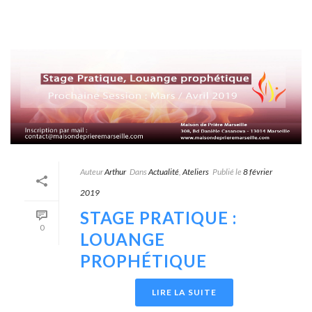
Auteur
Arthur
Dans
Actualité
,
Ateliers
Publié le
8 février
2019
STAGE PRATIQUE :
0
LOUANGE
PROPHÉTIQUE
LIRE LA SUITE