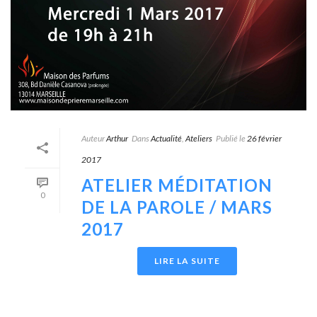
Auteur
Arthur
Dans
Actualité
,
Ateliers
Publié le
26 février
2017
ATELIER MÉDITATION
0
DE LA PAROLE / MARS
2017
LIRE LA SUITE